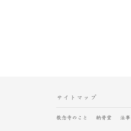
サイトマップ
教念寺のこと
納骨堂
法事