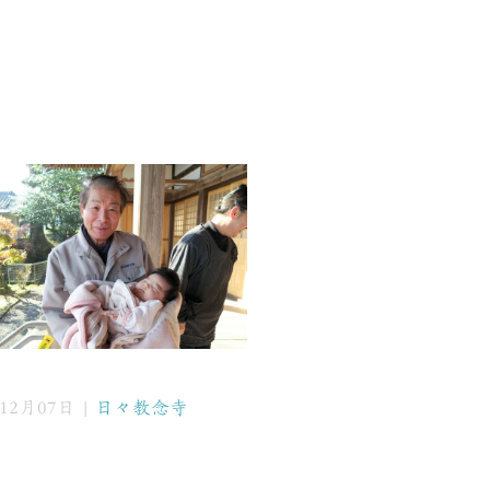
年12月07日 |
日々教念寺
こ