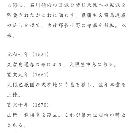
に際し、石川領内の西派を禁じ東派への転派を
強要されたがこれに随わず、森藩主久留島通春
の許しを得て、古後郷長小野に寺基を移転。以
来、
元和七年（1621）
久留島通春の命により、大隈邑中島に移る。
寛文元年（1661）
大隈邑祇園の現在地に寺基を移し、翌年本堂を
上棟。
寛文十年（1670）
山門・鐘楼堂を建立。これが第六世明吟の時と
される。