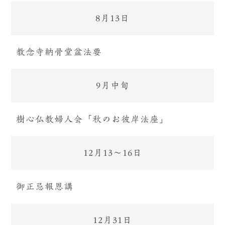
8月13日
教念寺納骨堂盆法要
9月中旬
樹心仏教婦人会「秋のお彼岸法座」
12月13〜16日
御正忌報恩講
12月31日