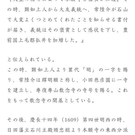
の時、顕如上人から大友義統へ、常陸介が石山
で大変よくつとめてくれたことを知らせる書付
が届き、義統はその褒賞として感状を下し、豊
前国上毛郡払井を加増した。』
と伝えられている。
この時、顕如上人より累代「明」の一字を賜
り、常陸介は釋明願と称し、小田邑彦園に一寺
を建立し、専復専山教念寺の寺号を賜る。これ
をもって教念寺の開基としている。
その後、慶長十四年（1609）第四世明西の時、
日田藩主石川主殿頭忠総より本願寺の東西分派