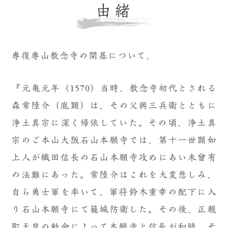
由緒
専復専山教念寺の開基について、
『元亀元年（1570）当時、教念寺初代とされる
森常陸介（胤顕）は、その父興三兵衛とともに
浄土真宗に深く帰依していた。その頃、浄土真
宗のご本山大阪石山本願寺では、第十一世顕如
上人が織田信長の石山本願寺攻めにあい未曾有
の法難にあった。常陸介はこれを大変悲しみ、
自ら勇士軍を率いて、軍将鈴木重幸の配下に入
り石山本願寺にて籠城防衛した。その後、正親
町天皇の勅命によって本願寺と信長が和睦。そ