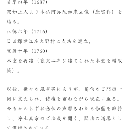
貞享四年（1687）
寂如上人より木仏阿弥陀如来立像（康雲作）を
賜る。
正徳六年（1716）
日田郡津江庄大野村に支坊を建立。
宝暦十年（1760）
本堂を再建（寛文二年に建てられた本堂を増改
築）。
以後、数々の風雪害にあうが、篤信のご門徒一
同に支えられ、修復を重ねながら現在に至る。
今もかわらずお念仏の声響きわたる伽藍を維持
し、浄土真宗のご法義を聞く、聞法の道場とし
て護持されている。