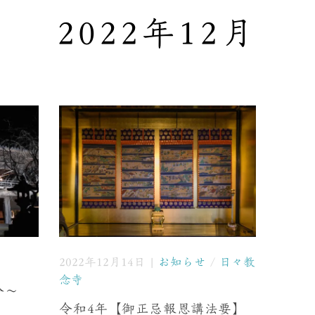
2022年12月
2022年12月14日 |
お知らせ
/
日々教
念寺
0分〜
令和4年【御正忌報恩講法要】