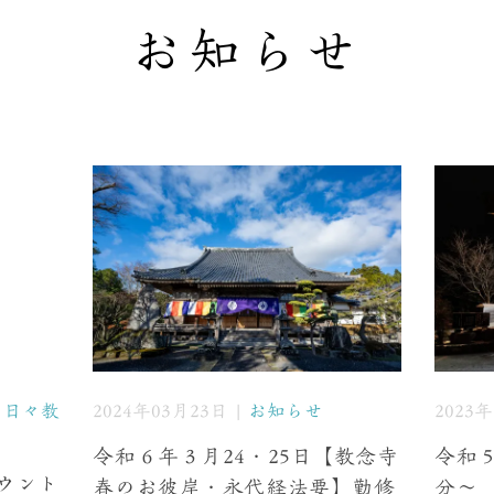
お知らせ
/
日々教
2024年03月23日 |
お知らせ
2023
令和６年３月24・25日【教念寺
令和５
カウント
春のお彼岸・永代経法要】勤修
分〜