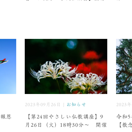
2023年09月26日 |
お知らせ
2023
忌報恩
【第24回やさしい仏教講座】9
令和5
月26日（火）18時30分〜 開催
【教