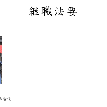
継職法要
寺
奉告法