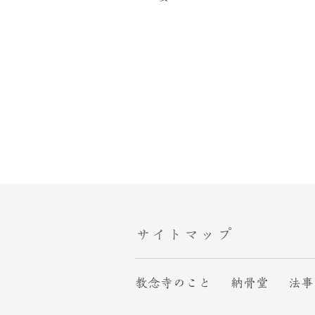
サイトマップ
教念寺のこと
納骨堂
法事