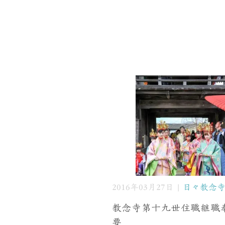
2016年03月27日 |
日々教念
教念寺第十九世住職継職
要