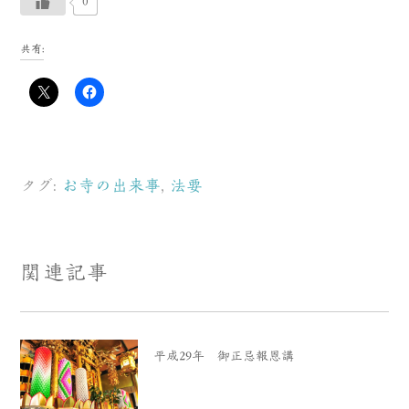
0
共有:
タグ:
お寺の出来事
,
法要
関連記事
平成29年 御正忌報恩講