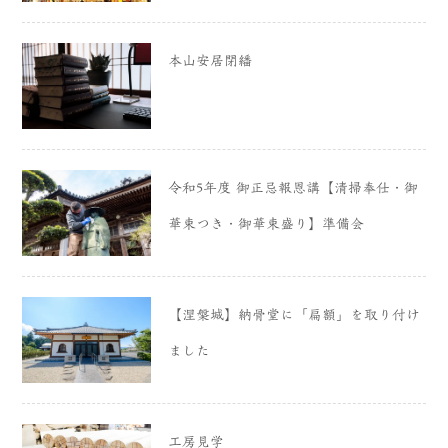
本山安居閉繙
令和5年度 御正忌報恩講【清掃奉仕・御
華束つき・御華束盛り】準備会
【涅槃城】納骨堂に「扁額」を取り付け
ました
工房見学