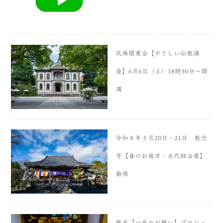
玖珠聞熏会【やさしい仏教講
座】6月6日（土）18時30分〜開
講
令和８年３月20日・21日 教念
寺【春のお彼岸・永代経法要】
勤修
新米【一升のお願い】プロジェ