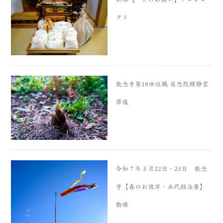
クト
教念寺第18世住職 慈念院釋静雲
葬儀
令和７年３月22日・23日 教念
寺【春のお彼岸・永代経法要】
勤修