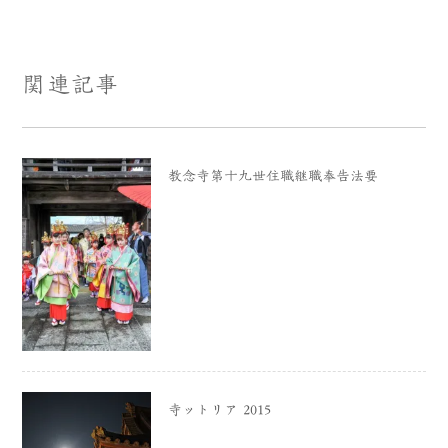
関連記事
教念寺第十九世住職継職奉告法要
寺ットリア 2015