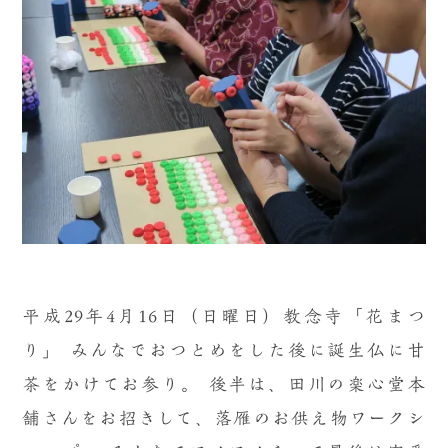
平成29年4月16日（日曜日）教念寺「花まつ
り」
みんなでおつとめをした後に誕生仏に甘
茶をかけてお参り。
後半は、田川の楽心堂本
舗さんをお招きして、落雁のお供え物ワークシ