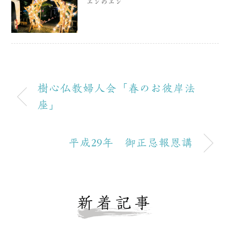
エンのエン
樹心仏教婦人会「春のお彼岸法
座」
平成29年 御正忌報恩講
新着記事