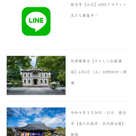
教念寺【公式】LINEアカウント
友だち募集中！
玖珠聞熏会【やさしい仏教講
座】6月6日（土）18時30分〜開
講
令和８年３月20日・21日 教念
寺【春のお彼岸・永代経法要】
勤修