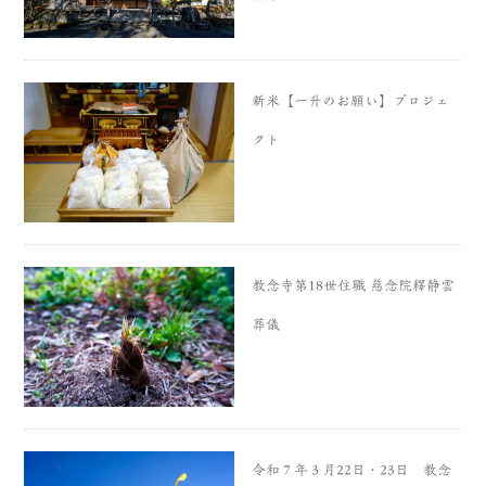
新米【一升のお願い】プロジェ
クト
教念寺第18世住職 慈念院釋静雲
葬儀
令和７年３月22日・23日 教念