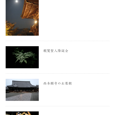
親鸞聖人降誕会
西本願寺のお晨朝