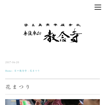
2017-04-20
Home
›
日々教念寺
›
花まつり
花まつり