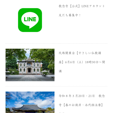
教念寺【公式】LINEアカウント
友だち募集中！
玖珠聞熏会【やさしい仏教講
座】6月6日（土）18時30分〜開
講
令和８年３月20日・21日 教念
寺【春のお彼岸・永代経法要】