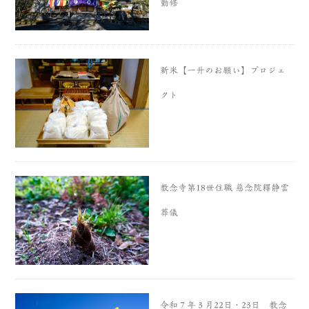
勤修
新米【一升のお願い】プロジェ
クト
教念寺第18世住職 慈念院釋静雲
葬儀
令和７年３月22日・23日 教念