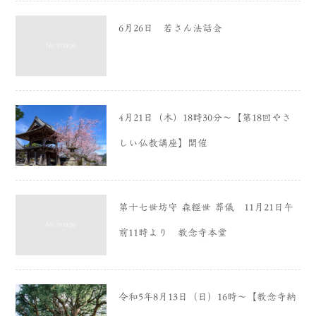
6月26日 若さん法話会
4月21日（木）18時30分〜【第18回やさ
しい仏教講座】開催
第十七世坊守 森經世 葬儀 11月21日午
前11時より 教念寺本堂
令和5年8月13日（日）16時〜【教念寺納