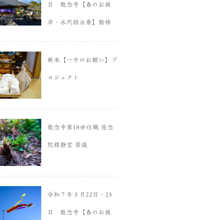
日 教念寺【春のお彼
岸・永代経法要】勤修
新米【一升のお願い】プ
ロジェクト
教念寺第18世住職 慈念
院釋静雲 葬儀
令和７年３月22日・23
日 教念寺【春のお彼