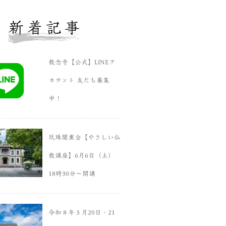
新着記事
教念寺【公式】LINEア
カウント 友だち募集
中！
玖珠聞熏会【やさしい仏
教講座】6月6日（土）
18時30分〜開講
令和８年３月20日・21