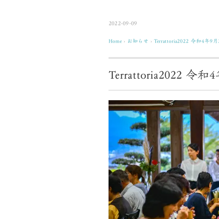
2022-09-09
Home
›
お知らせ
›
Terrattoria2022 令和4
Terrattoria2022