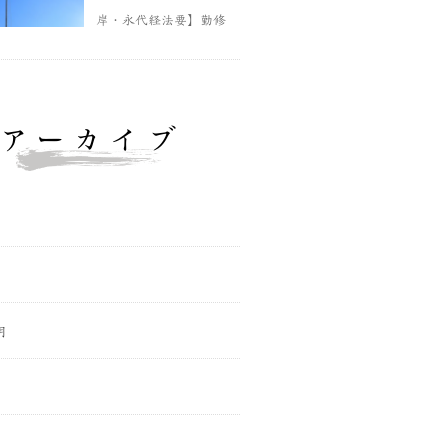
岸・永代経法要】勤修
アーカイブ
月
月
月
月
月