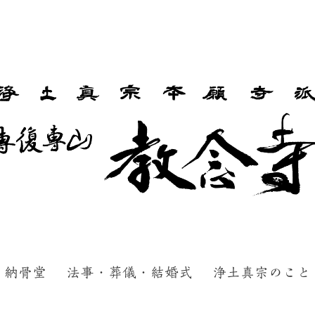
納骨堂
法事・葬儀・結婚式
浄土真宗のこと